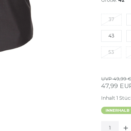
Größe:
42
37
43
53
UVP 49,99 
47,99 E
Inhalt
1
Stüc
INNERHALB