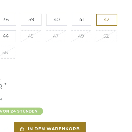
38
39
40
41
42
44
45
47
49
52
56
€
*
UR
k
 VON 24 STUNDEN.
IN DEN WARENKORB