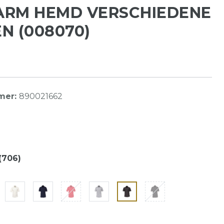
ARM HEMD VERSCHIEDENE
N (008070)
mer:
890021662
(706)