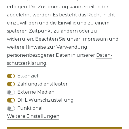
erfolgen. Die Zustimmung kann erteilt oder
abgelehnt werden. Es besteht das Recht, nicht
einzuwilligen und die Einwilligung zu einem
späteren Zeitpunkt zu ändern oder zu
Impressum
Daten­schutz­erklärung
widerrufen. Beachten Sie unser
Impressum
und
weitere Hinweise zur Verwendung
personenbezogener Daten in unserer
Daten­
schutz­erklärung
.
AGB
Barrierefreiheitserklärung
Essenziell
Zahlungsdienstleister
Externe Medien
DHL Wunschzustellung
Widerrufs­recht
Funktional
Weitere Einstellungen