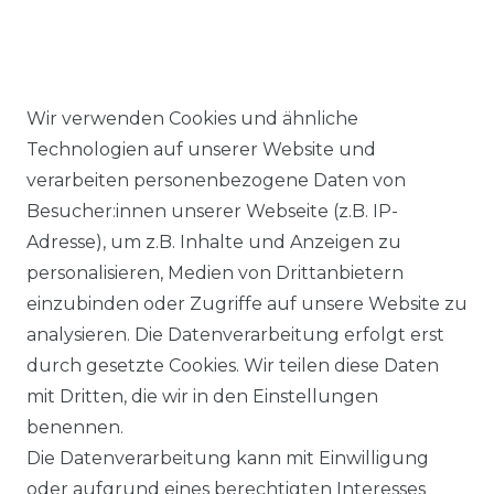
Wir verwenden Cookies und ähnliche
Ähnlicher Artikel
Technologien auf unserer Website und
verarbeiten personenbezogene Daten von
Besucher:innen unserer Webseite (z.B. IP-
Casa Moda - Comfort Fit -
Adresse), um z.B. Inhalte und Anzeigen zu
Herren Hemd mit extra
personalisieren, Medien von Drittanbietern
kürzerem Arm (58cm),
einzubinden oder Zugriffe auf unsere Website zu
(006058)
analysieren. Die Datenverarbeitung erfolgt erst
UVP 54,99 €
ab 52,99 € *
durch gesetzte Cookies. Wir teilen diese Daten
mit Dritten, die wir in den Einstellungen
benennen.
*
inkl. ges. MwSt.
zzgl.
Versandkosten
Die Datenverarbeitung kann mit Einwilligung
oder aufgrund eines berechtigten Interesses