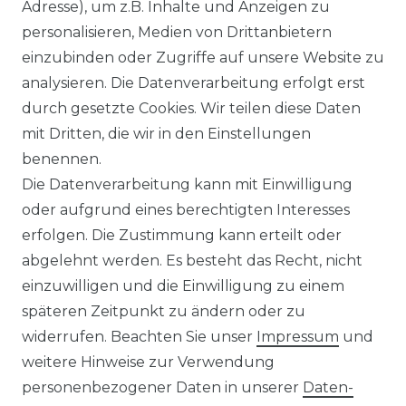
Ähnlicher Artikel
Adresse), um z.B. Inhalte und Anzeigen zu
personalisieren, Medien von Drittanbietern
einzubinden oder Zugriffe auf unsere Website zu
:
Artikelpaket
analysieren. Die Datenverarbeitung erfolgt erst
UVP 49,99 €
ab 47,99 € *
durch gesetzte Cookies. Wir teilen diese Daten
mit Dritten, die wir in den Einstellungen
benennen.
*
inkl. ges. MwSt.
zzgl.
Versandkosten
Die Datenverarbeitung kann mit Einwilligung
oder aufgrund eines berechtigten Interesses
erfolgen. Die Zustimmung kann erteilt oder
abgelehnt werden. Es besteht das Recht, nicht
einzuwilligen und die Einwilligung zu einem
späteren Zeitpunkt zu ändern oder zu
Impressum
Daten­schutz­erklärung
widerrufen. Beachten Sie unser
Impressum
und
weitere Hinweise zur Verwendung
personenbezogener Daten in unserer
Daten­