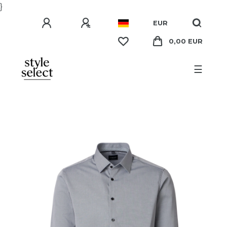
}
EUR
0,00 EUR
☰