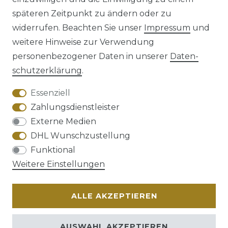
späteren Zeitpunkt zu ändern oder zu
Impressum
Daten­schutz­erklärung
widerrufen. Beachten Sie unser
Impressum
und
weitere Hinweise zur Verwendung
personenbezogener Daten in unserer
Daten­
schutz­erklärung
.
AGB
Barrierefreiheitserklärung
Essenziell
Zahlungsdienstleister
Externe Medien
DHL Wunschzustellung
Widerrufs­recht
Funktional
Weitere Einstellungen
ALLE AKZEPTIEREN
Kontakt
VERTRAG WIDERRUFEN
AUSWAHL AKZEPTIEREN