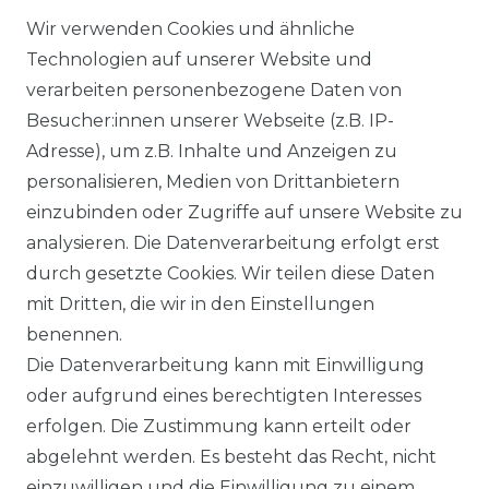
Wir verwenden Cookies und ähnliche
Technologien auf unserer Website und
verarbeiten personenbezogene Daten von
*
inkl. ges. MwSt.
zzgl.
Versandkosten
Besucher:innen unserer Webseite (z.B. IP-
G.I.G.A - Damen Casual
Adresse), um z.B. Inhalte und Anzeigen zu
Funktionsjacke mit
personalisieren, Medien von Drittanbietern
abzippbarer Kapuze, Limitlos
einzubinden oder Zugriffe auf unsere Website zu
WMN JCKT A (35927)
analysieren. Die Datenverarbeitung erfolgt erst
99,95 € *
UVP 159,95 €
durch gesetzte Cookies. Wir teilen diese Daten
mit Dritten, die wir in den Einstellungen
benennen.
Die Datenverarbeitung kann mit Einwilligung
*
inkl. ges. MwSt.
zzgl.
Versandkosten
oder aufgrund eines berechtigten Interesses
erfolgen. Die Zustimmung kann erteilt oder
abgelehnt werden. Es besteht das Recht, nicht
einzuwilligen und die Einwilligung zu einem