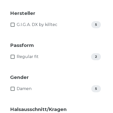
Hersteller
G.I.G.A. DX by killtec
5
Passform
Regular fit
2
Gender
Damen
5
Halsausschnitt/Kragen