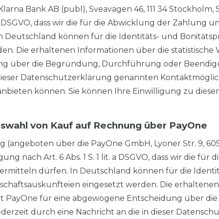
Klarna Bank AB (publ), Sveavägen 46, 111 34 Stockholm,
lit. a DSGVO, dass wir die für die Abwicklung der Zahlung
 Deutschland können für die Identitäts- und Bonitätsp
. Die erhaltenen Informationen über die statistische W
g über die Begründung, Durchführung oder Beendigung 
n dieser Datenschutzerklärung genannten Kontaktmöglich
anbieten können. Sie können Ihre Einwilligung zu di
Auswahl von Kauf auf Rechnung über PayOne
g (angeboten über die PayOne GmbH, Lyoner Str. 9, 605
gung nach Art. 6 Abs. 1 S. 1 lit. a DSGVO, dass wir die f
itteln dürfen. In Deutschland können für die Identitä
chaftsauskunfteien eingesetzt werden. Die erhaltenen I
ndet PayOne für eine abgewogene Entscheidung über d
 jederzeit durch eine Nachricht an die in dieser Daten