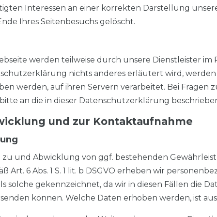
n Interessen an einer korrekten Darstellung unseres An
nde Ihres Seitenbesuchs gelöscht.
bseite werden teilweise durch unsere Dienstleister im
hutzerklärung nichts anderes erläutert wird, werden al
en werden, auf ihren Servern verarbeitet. Bei Fragen 
itte an die in dieser Datenschutzerklärung beschriebe
bwicklung und zur Kontaktaufnahme
lung
n zu und Abwicklung von ggf. bestehenden Gewährleis
äß Art. 6 Abs. 1 S. 1 lit. b DSGVO erheben wir personen
n als solche gekennzeichnet, da wir in diesen Fällen di
senden können. Welche Daten erhoben werden, ist aus 