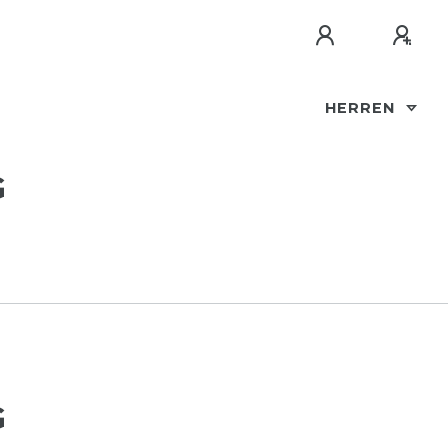
HERREN
G
G