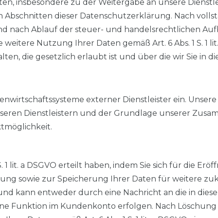
ten, insbesondere zu der Weitergabe an unsere Dienstl
n Abschnitten dieser Datenschutzerklärung. Nach volls
 nach Ablauf der steuer- und handelsrechtlichen Aufbewa
 weitere Nutzung Ihrer Daten gemäß Art. 6 Abs. 1 S. 1 li
die gesetzlich erlaubt ist und über die wir Sie in di
nwirtschaftssysteme externer Dienstleister ein. Unsere 
nseren Dienstleistern und der Grundlage unserer Zusamm
tmöglichkeit.
1 S. 1 lit. a DSGVO erteilt haben, indem Sie sich für di
g sowie zur Speicherung Ihrer Daten für weitere zukü
 und kann entweder durch eine Nachricht an die in die
ene Funktion im Kundenkonto erfolgen. Nach Löschung 