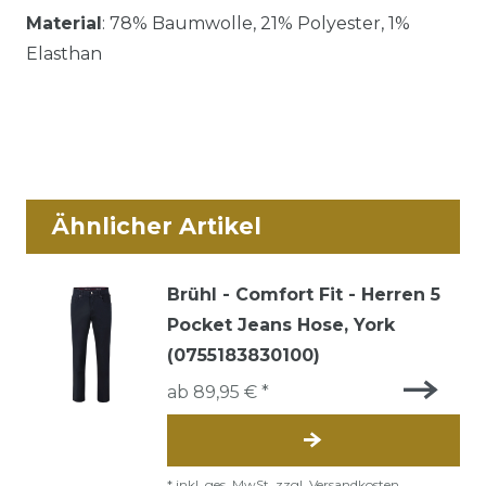
Material
: 78% Baumwolle, 21% Polyester, 1%
Elasthan
Ähnlicher Artikel
Brühl - Comfort Fit - Herren 5
Pocket Jeans Hose, York
(0755183830100)
ab 89,95 € *
*
inkl. ges. MwSt.
zzgl.
Versandkosten