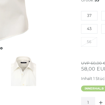
Größe:
53
37
43
56
UVP 60,00 
58,00 E
Inhalt
1
Stüc
INNERHALB