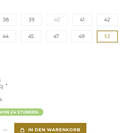
38
39
40
41
42
44
45
47
49
53
€
*
UR
k
 VON 24 STUNDEN.
IN DEN WARENKORB