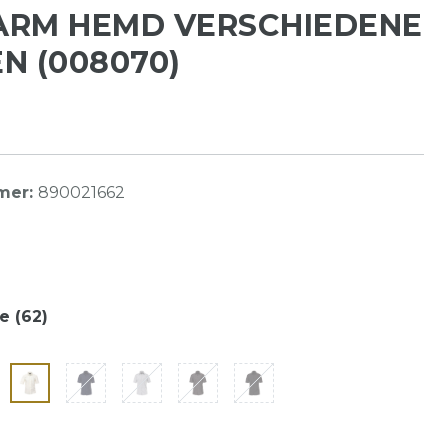
ARM HEMD VERSCHIEDENE
N (008070)
mer:
890021662
 (62)