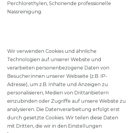
Perchlorethylen, Schonende professionelle
Nassreinigung.
Wir verwenden Cookies und ähnliche
Ähnlicher Artikel
Technologien auf unserer Website und
verarbeiten personenbezogene Daten von
Besucher:innen unserer Webseite (z.B. IP-
Casa Moda - Comfort Fit -
Adresse), um z.B. Inhalte und Anzeigen zu
Bügelfreies Herren Business
personalisieren, Medien von Drittanbietern
langarm Hemd verschiedene
einzubinden oder Zugriffe auf unsere Website zu
Farben (006050)
analysieren. Die Datenverarbeitung erfolgt erst
UVP 49,99 €
ab 47,99 € *
durch gesetzte Cookies. Wir teilen diese Daten
mit Dritten, die wir in den Einstellungen