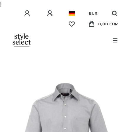
}
EUR
0,00 EUR
☰