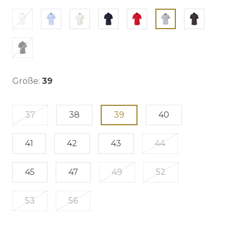
Größe:
39
37
38
39
40
41
42
43
44
45
47
49
52
53
56