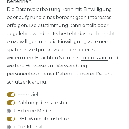
benennen.
*
inkl. ges. MwSt.
zzgl.
Versandkosten
Die Datenverarbeitung kann mit Einwilligung
oder aufgrund eines berechtigten Interesses
erfolgen. Die Zustimmung kann erteilt oder
abgelehnt werden. Es besteht das Recht, nicht
einzuwilligen und die Einwilligung zu einem
späteren Zeitpunkt zu ändern oder zu
Impressum
Daten­schutz­erklärung
widerrufen. Beachten Sie unser
Impressum
und
weitere Hinweise zur Verwendung
personenbezogener Daten in unserer
Daten­
schutz­erklärung
.
AGB
Barrierefreiheitserklärung
Essenziell
Zahlungsdienstleister
Externe Medien
DHL Wunschzustellung
Widerrufs­recht
Funktional