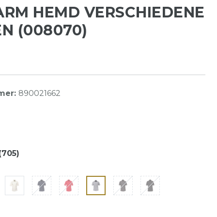
ARM HEMD VERSCHIEDENE
N (008070)
mer:
890021662
(705)