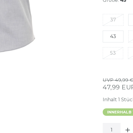
Größe:
45
37
43
53
UVP 49,99 
47,99 E
Inhalt
1
Stüc
INNERHALB