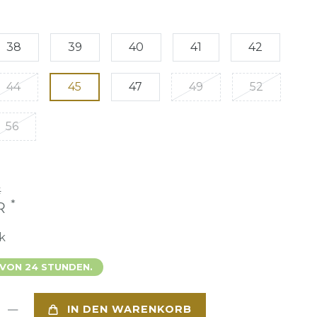
38
39
40
41
42
44
45
47
49
52
56
€
*
UR
k
 VON 24 STUNDEN.
IN DEN WARENKORB