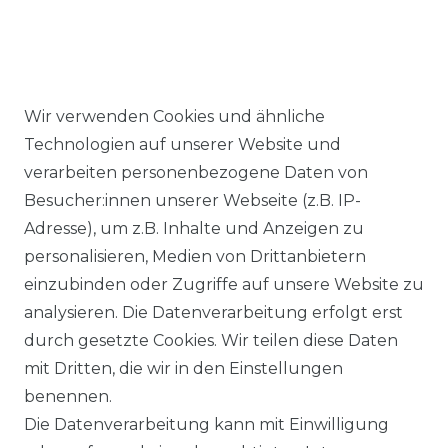
Wir verwenden Cookies und ähnliche
Ähnlicher Artikel
Technologien auf unserer Website und
verarbeiten personenbezogene Daten von
Besucher:innen unserer Webseite (z.B. IP-
Casa Moda - Comfort Fit -
Adresse), um z.B. Inhalte und Anzeigen zu
Bügelfreies Herren Business
personalisieren, Medien von Drittanbietern
langarm Hemd verschiedene
einzubinden oder Zugriffe auf unsere Website zu
Farben (006050)
analysieren. Die Datenverarbeitung erfolgt erst
UVP 49,99 €
ab 47,99 € *
durch gesetzte Cookies. Wir teilen diese Daten
mit Dritten, die wir in den Einstellungen
benennen.
*
inkl. ges. MwSt.
zzgl.
Versandkosten
Die Datenverarbeitung kann mit Einwilligung