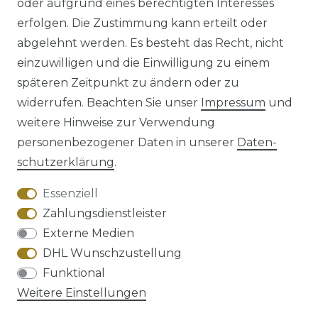
oder aufgrund eines berechtigten Interesses
erfolgen. Die Zustimmung kann erteilt oder
abgelehnt werden. Es besteht das Recht, nicht
einzuwilligen und die Einwilligung zu einem
späteren Zeitpunkt zu ändern oder zu
Impressum
Daten­schutz­erklärung
widerrufen. Beachten Sie unser
Impressum
und
weitere Hinweise zur Verwendung
personenbezogener Daten in unserer
Daten­
schutz­erklärung
.
AGB
Barrierefreiheitserklärung
Essenziell
Zahlungsdienstleister
Externe Medien
DHL Wunschzustellung
Widerrufs­recht
Funktional
Weitere Einstellungen