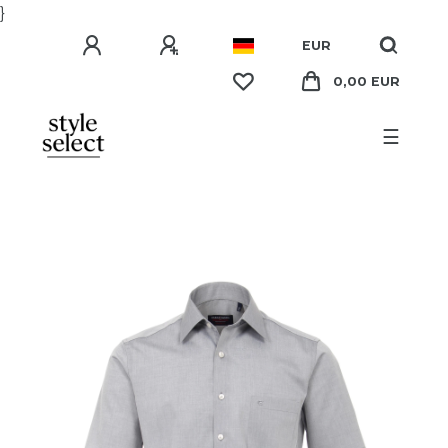
}
EUR
0,00 EUR
☰