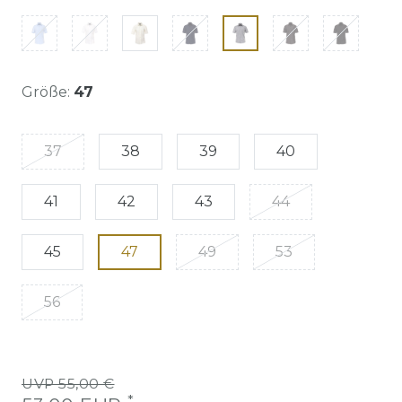
Größe:
47
37
38
39
40
41
42
43
44
45
47
49
53
56
UVP 55,00 €
*