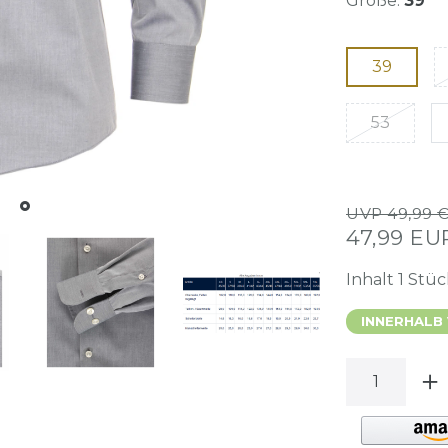
Größe:
39
39
53
UVP 49,99 
47,99 E
Inhalt
1
Stüc
INNERHALB