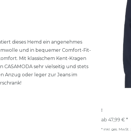
ntiert dieses Hemd ein angenehmes
aumwolle und in bequemer Comfort-Fit-
omfort. Mit klassischem Kent-Kragen
on CASAMODA sehr vielseitig und stets
en Anzug oder leger zur Jeans im
rschrank!
:
ab 47,99 € *
*
inkl. ges. MwSt.