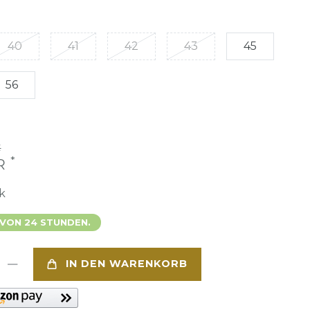
40
41
42
43
45
56
€
*
UR
k
 VON 24 STUNDEN.
IN DEN WARENKORB