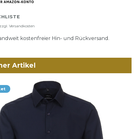
HLISTE
zzgl.
Versandkosten
ndweit kostenfreier Hin- und Rückversand.
her Artikel
ket