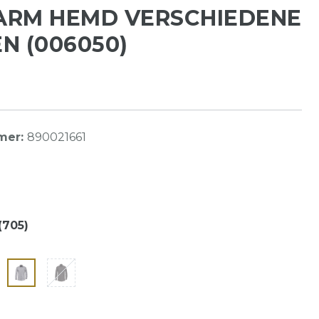
ARM HEMD VERSCHIEDENE
N (006050)
mer:
890021661
(705)