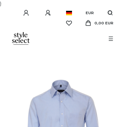
}
EUR
0,00 EUR
☰