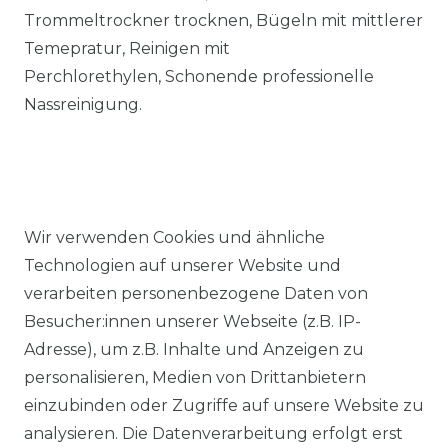
Trommeltrockner trocknen, Bügeln mit mittlerer
Temepratur, Reinigen mit
Perchlorethylen, Schonende professionelle
Nassreinigung.
Wir verwenden Cookies und ähnliche
Ähnlicher Artikel
Technologien auf unserer Website und
verarbeiten personenbezogene Daten von
Besucher:innen unserer Webseite (z.B. IP-
Casa Moda - Comfort Fit -
Adresse), um z.B. Inhalte und Anzeigen zu
Bügelfreies Herren Business
personalisieren, Medien von Drittanbietern
langarm Hemd mit extra
einzubinden oder Zugriffe auf unsere Website zu
langen Arm (006882)
analysieren. Die Datenverarbeitung erfolgt erst
UVP 54,99 €
ab 39,99 € *