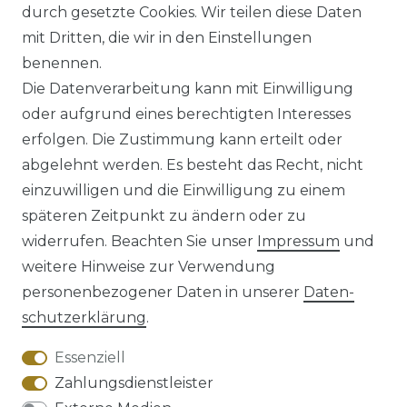
durch gesetzte Cookies. Wir teilen diese Daten
mit Dritten, die wir in den Einstellungen
benennen.
*
inkl. ges. MwSt.
zzgl.
Versandkosten
Die Datenverarbeitung kann mit Einwilligung
oder aufgrund eines berechtigten Interesses
erfolgen. Die Zustimmung kann erteilt oder
abgelehnt werden. Es besteht das Recht, nicht
einzuwilligen und die Einwilligung zu einem
späteren Zeitpunkt zu ändern oder zu
Impressum
Daten­schutz­erklärung
widerrufen. Beachten Sie unser
Impressum
und
weitere Hinweise zur Verwendung
personenbezogener Daten in unserer
Daten­
schutz­erklärung
.
AGB
Barrierefreiheitserklärung
Essenziell
Zahlungsdienstleister