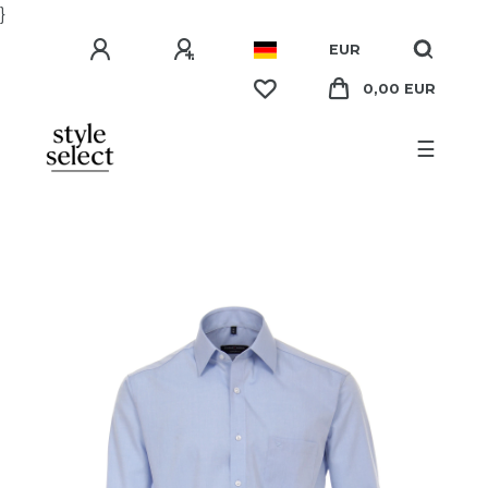
}
EUR
0,00 EUR
☰