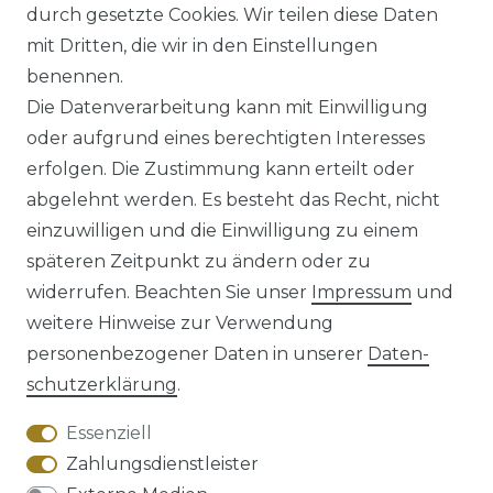
durch gesetzte Cookies. Wir teilen diese Daten
mit Dritten, die wir in den Einstellungen
benennen.
*
inkl. ges. MwSt.
zzgl.
Versandkosten
Die Datenverarbeitung kann mit Einwilligung
oder aufgrund eines berechtigten Interesses
erfolgen. Die Zustimmung kann erteilt oder
abgelehnt werden. Es besteht das Recht, nicht
einzuwilligen und die Einwilligung zu einem
späteren Zeitpunkt zu ändern oder zu
Impressum
Daten­schutz­erklärung
widerrufen. Beachten Sie unser
Impressum
und
weitere Hinweise zur Verwendung
personenbezogener Daten in unserer
Daten­
schutz­erklärung
.
AGB
Barrierefreiheitserklärung
Essenziell
Zahlungsdienstleister