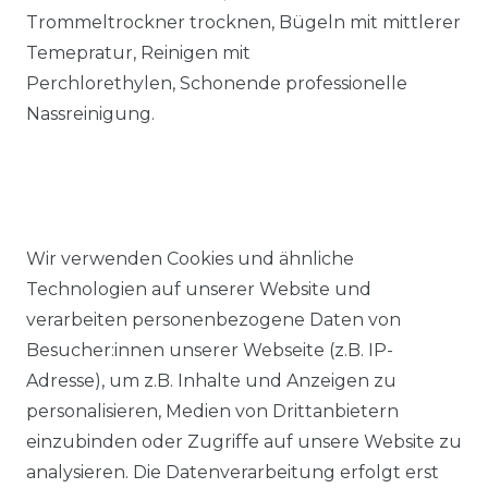
Trommeltrockner trocknen, Bügeln mit mittlerer
Temepratur, Reinigen mit
Perchlorethylen, Schonende professionelle
Nassreinigung.
Wir verwenden Cookies und ähnliche
Ähnlicher Artikel
Technologien auf unserer Website und
verarbeiten personenbezogene Daten von
Besucher:innen unserer Webseite (z.B. IP-
Casa Moda - Comfort Fit -
Adresse), um z.B. Inhalte und Anzeigen zu
Bügelfreies Herren Business
personalisieren, Medien von Drittanbietern
langarm Hemd mit extra
einzubinden oder Zugriffe auf unsere Website zu
langen Arm (006882)
analysieren. Die Datenverarbeitung erfolgt erst
UVP 54,99 €
ab 39,99 € *