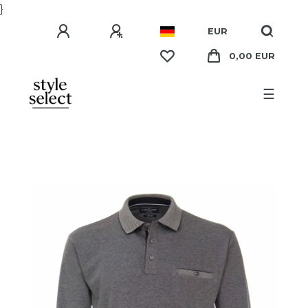
}
EUR
0,00 EUR
☰