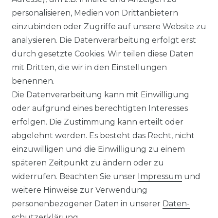
Casa Moda - Comfort Fit -
personalisieren, Medien von Drittanbietern
Herren Businesshemd
einzubinden oder Zugriffe auf unsere Website zu
Langarm (344321400)
analysieren. Die Datenverarbeitung erfolgt erst
ab 39,99 € *
durch gesetzte Cookies. Wir teilen diese Daten
mit Dritten, die wir in den Einstellungen
benennen.
*
inkl. ges. MwSt.
zzgl.
Versandkosten
Die Datenverarbeitung kann mit Einwilligung
oder aufgrund eines berechtigten Interesses
erfolgen. Die Zustimmung kann erteilt oder
abgelehnt werden. Es besteht das Recht, nicht
einzuwilligen und die Einwilligung zu einem
späteren Zeitpunkt zu ändern oder zu
Impressum
Daten­schutz­erklärung
widerrufen. Beachten Sie unser
Impressum
und
weitere Hinweise zur Verwendung
personenbezogener Daten in unserer
Daten­
schutz­erklärung
.