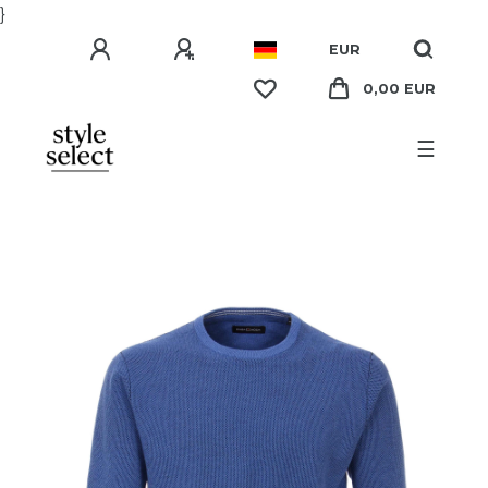
}
EUR
0,00 EUR
☰