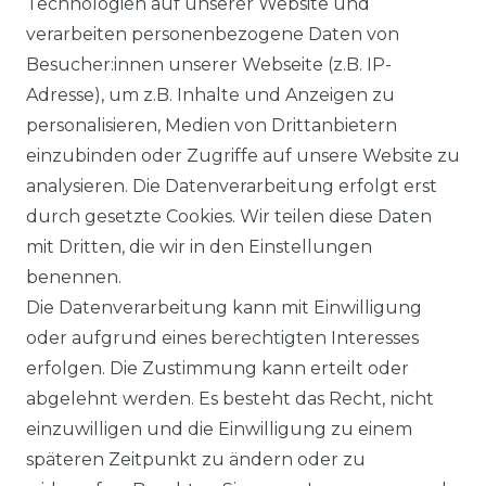
Technologien auf unserer Website und
Ähnlicher Artikel
verarbeiten personenbezogene Daten von
Besucher:innen unserer Webseite (z.B. IP-
Adresse), um z.B. Inhalte und Anzeigen zu
Casamoda - Herren Pullover
personalisieren, Medien von Drittanbietern
mit V-Ausschnitt in
einzubinden oder Zugriffe auf unsere Website zu
verschiedenen Farben
analysieren. Die Datenverarbeitung erfolgt erst
(004430)
durch gesetzte Cookies. Wir teilen diese Daten
UVP 59,99 €
ab 57,99 € *
mit Dritten, die wir in den Einstellungen
benennen.
Die Datenverarbeitung kann mit Einwilligung
*
inkl. ges. MwSt.
zzgl.
Versandkosten
oder aufgrund eines berechtigten Interesses
erfolgen. Die Zustimmung kann erteilt oder
abgelehnt werden. Es besteht das Recht, nicht
einzuwilligen und die Einwilligung zu einem
späteren Zeitpunkt zu ändern oder zu
Impressum
Daten­schutz­erklärung