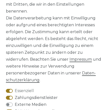
mit Dritten, die wir in den Einstellungen
benennen.
Die Datenverarbeitung kann mit Einwilligung
*
inkl. ges. MwSt.
zzgl.
Versandkosten
oder aufgrund eines berechtigten Interesses
erfolgen. Die Zustimmung kann erteilt oder
abgelehnt werden. Es besteht das Recht, nicht
einzuwilligen und die Einwilligung zu einem
späteren Zeitpunkt zu ändern oder zu
Impressum
Daten­schutz­erklärung
widerrufen. Beachten Sie unser
Impressum
und
weitere Hinweise zur Verwendung
personenbezogener Daten in unserer
Daten­
schutz­erklärung
.
AGB
Barrierefreiheitserklärung
Essenziell
Zahlungsdienstleister
Externe Medien