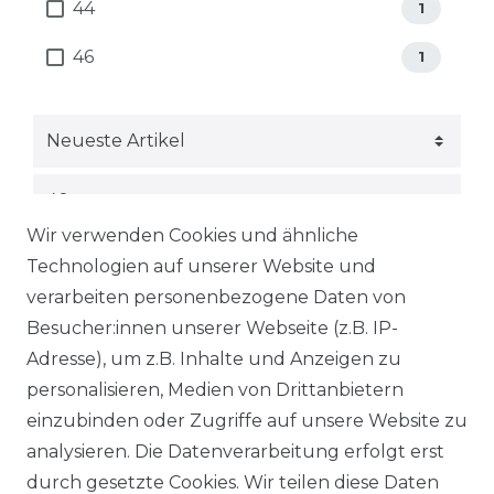
44
1
46
1
Wir verwenden Cookies und ähnliche
Technologien auf unserer Website und
verarbeiten personenbezogene Daten von
FILTER
Besucher:innen unserer Webseite (z.B. IP-
Adresse), um z.B. Inhalte und Anzeigen zu
personalisieren, Medien von Drittanbietern
Brax - Damen Bluse, Vicki (94-
einzubinden oder Zugriffe auf unsere Website zu
0008)
analysieren. Die Datenverarbeitung erfolgt erst
ab 59,95 € *
UVP 79,90 €
durch gesetzte Cookies. Wir teilen diese Daten