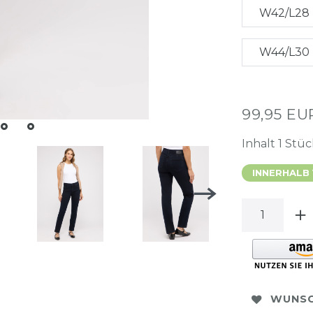
W42/L28
W44/L30
99,95 E
Inhalt
1
Stüc
INNERHALB
WUNSC