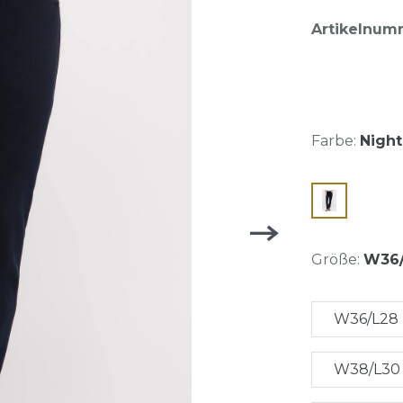
Artikelnum
Farbe:
Night
Größe:
W36/
W36/L28
W38/L30