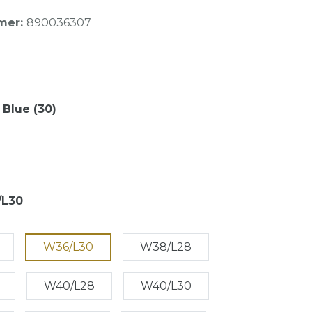
mer:
890036307
 Blue (30)
L30
W36/L30
W38/L28
W40/L28
W40/L30