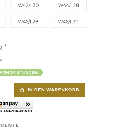
W42/L30
W44/L28
W46/L28
W46/L30
*
UR
k
 VON 24 STUNDEN.
IN DEN WARENKORB
HLISTE