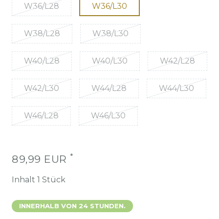
W36/L28
W36/L30
W38/L28
W38/L30
W40/L28
W40/L30
W42/L28
W42/L30
W44/L28
W44/L30
W46/L28
W46/L30
*
89,99 EUR
Inhalt
1
Stück
INNERHALB VON 24 STUNDEN.