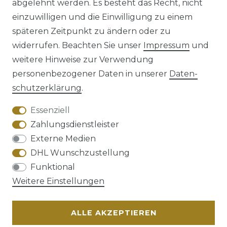
abgelehnt werden. Es besteht das Recht, nicht
einzuwilligen und die Einwilligung zu einem
späteren Zeitpunkt zu ändern oder zu
Impressum
Daten­schutz­erklärung
widerrufen. Beachten Sie unser
Impressum
und
weitere Hinweise zur Verwendung
personenbezogener Daten in unserer
Daten­
schutz­erklärung
.
AGB
Barrierefreiheitserklärung
Essenziell
Zahlungsdienstleister
Externe Medien
DHL Wunschzustellung
Widerrufs­recht
Funktional
Weitere Einstellungen
ALLE AKZEPTIEREN
Kontakt
VERTRAG WIDERRUFEN