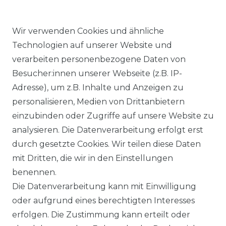
Wir verwenden Cookies und ähnliche
Technologien auf unserer Website und
verarbeiten personenbezogene Daten von
Ähnlicher Artikel
Besucher:innen unserer Webseite (z.B. IP-
Adresse), um z.B. Inhalte und Anzeigen zu
personalisieren, Medien von Drittanbietern
Angels - Damen 5-Pocket
einzubinden oder Zugriffe auf unsere Website zu
Jeans, Dolly (538000)
analysieren. Die Datenverarbeitung erfolgt erst
ab 89,99 € *
durch gesetzte Cookies. Wir teilen diese Daten
mit Dritten, die wir in den Einstellungen
benennen.
*
inkl. ges. MwSt.
zzgl.
Versandkosten
Die Datenverarbeitung kann mit Einwilligung
oder aufgrund eines berechtigten Interesses
erfolgen. Die Zustimmung kann erteilt oder