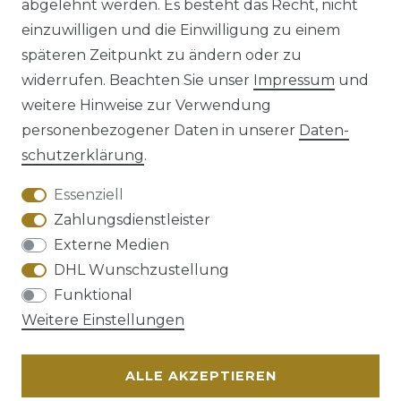
abgelehnt werden. Es besteht das Recht, nicht
einzuwilligen und die Einwilligung zu einem
späteren Zeitpunkt zu ändern oder zu
Impressum
Daten­schutz­erklärung
widerrufen. Beachten Sie unser
Impressum
und
weitere Hinweise zur Verwendung
personenbezogener Daten in unserer
Daten­
schutz­erklärung
.
AGB
Barrierefreiheitserklärung
Essenziell
Zahlungsdienstleister
Externe Medien
DHL Wunschzustellung
Widerrufs­recht
Funktional
Weitere Einstellungen
ALLE AKZEPTIEREN
Kontakt
VERTRAG WIDERRUFEN