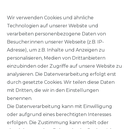
Wir verwenden Cookies und ähnliche
Technologien auf unserer Website und
verarbeiten personenbezogene Daten von
Ähnlicher Artikel
Besucher:innen unserer Webseite (z.B. IP-
Adresse), um z.B. Inhalte und Anzeigen zu
personalisieren, Medien von Drittanbietern
Angels - Damen 5-Pocket
einzubinden oder Zugriffe auf unsere Website zu
Jeans, Dolly (538000)
analysieren. Die Datenverarbeitung erfolgt erst
ab 89,99 € *
durch gesetzte Cookies. Wir teilen diese Daten
mit Dritten, die wir in den Einstellungen
benennen.
*
inkl. ges. MwSt.
zzgl.
Versandkosten
Die Datenverarbeitung kann mit Einwilligung
oder aufgrund eines berechtigten Interesses
erfolgen. Die Zustimmung kann erteilt oder