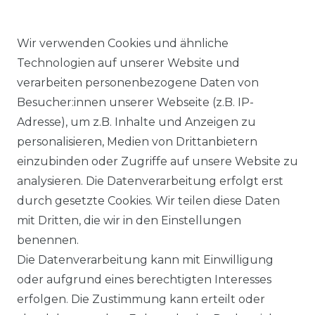
Wir verwenden Cookies und ähnliche
Technologien auf unserer Website und
verarbeiten personenbezogene Daten von
Ähnlicher Artikel
Besucher:innen unserer Webseite (z.B. IP-
Adresse), um z.B. Inhalte und Anzeigen zu
personalisieren, Medien von Drittanbietern
Angels - Damen 5-Pocket
einzubinden oder Zugriffe auf unsere Website zu
Jeans, Dolly (538000)
analysieren. Die Datenverarbeitung erfolgt erst
ab 89,99 € *
durch gesetzte Cookies. Wir teilen diese Daten
mit Dritten, die wir in den Einstellungen
benennen.
*
inkl. ges. MwSt.
zzgl.
Versandkosten
Die Datenverarbeitung kann mit Einwilligung
oder aufgrund eines berechtigten Interesses
erfolgen. Die Zustimmung kann erteilt oder