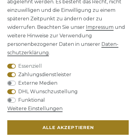
abgelehnt werden. Es besteht das Recht, nicht
einzuwilligen und die Einwilligung zu einem
späteren Zeitpunkt zu ändern oder zu
Impressum
Daten­schutz­erklärung
widerrufen. Beachten Sie unser
Impressum
und
weitere Hinweise zur Verwendung
personenbezogener Daten in unserer
Daten­
schutz­erklärung
.
AGB
Barrierefreiheitserklärung
Essenziell
Zahlungsdienstleister
Externe Medien
DHL Wunschzustellung
Widerrufs­recht
Funktional
Weitere Einstellungen
ALLE AKZEPTIEREN
Kontakt
VERTRAG WIDERRUFEN