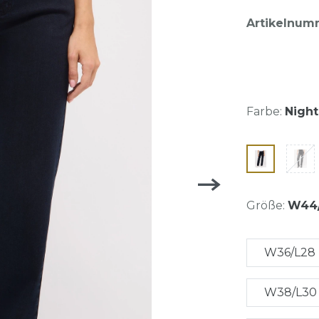
Artikelnum
Farbe:
Night
Größe:
W44
W36/L28
W38/L30