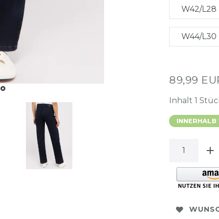
W42/L28
W44/L30
89,99 E
Inhalt
1
Stüc
INNERHALB
WUNSC