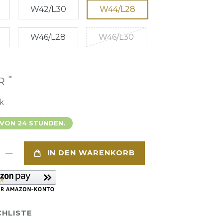
W42/L30
W44/L28
W46/L28
W46/L30
*
UR
k
 VON 24 STUNDEN.
IN DEN WARENKORB
HLISTE