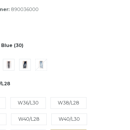
mer:
890036000
 Blue (30)
/L28
W36/L30
W38/L28
W40/L28
W40/L30