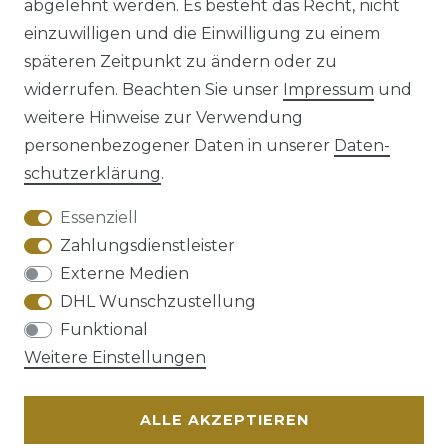
abgelehnt werden. Es besteht das Recht, nicht
einzuwilligen und die Einwilligung zu einem
späteren Zeitpunkt zu ändern oder zu
Impressum
Daten­schutz­erklärung
widerrufen. Beachten Sie unser
Impressum
und
weitere Hinweise zur Verwendung
personenbezogener Daten in unserer
Daten­
schutz­erklärung
.
AGB
Barrierefreiheitserklärung
Essenziell
Zahlungsdienstleister
Externe Medien
DHL Wunschzustellung
Widerrufs­recht
Funktional
Weitere Einstellungen
ALLE AKZEPTIEREN
Kontakt
VERTRAG WIDERRUFEN