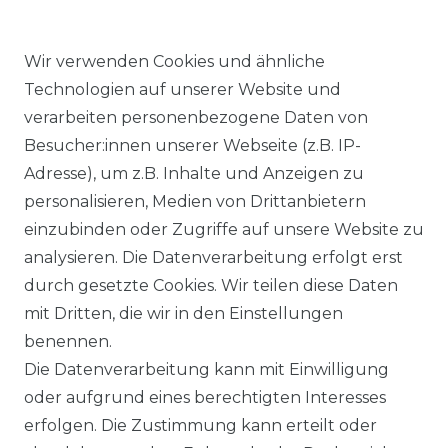
Wir verwenden Cookies und ähnliche
Technologien auf unserer Website und
verarbeiten personenbezogene Daten von
Ähnlicher Artikel
Besucher:innen unserer Webseite (z.B. IP-
Adresse), um z.B. Inhalte und Anzeigen zu
personalisieren, Medien von Drittanbietern
Angels - Damen 5-Pocket
einzubinden oder Zugriffe auf unsere Website zu
Jeans, Dolly (538000)
analysieren. Die Datenverarbeitung erfolgt erst
ab 89,99 € *
durch gesetzte Cookies. Wir teilen diese Daten
mit Dritten, die wir in den Einstellungen
benennen.
*
inkl. ges. MwSt.
zzgl.
Versandkosten
Die Datenverarbeitung kann mit Einwilligung
oder aufgrund eines berechtigten Interesses
erfolgen. Die Zustimmung kann erteilt oder