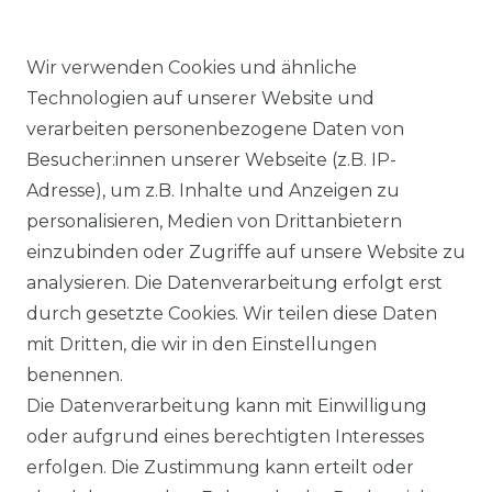
Wir verwenden Cookies und ähnliche
Technologien auf unserer Website und
verarbeiten personenbezogene Daten von
Ähnlicher Artikel
Besucher:innen unserer Webseite (z.B. IP-
Adresse), um z.B. Inhalte und Anzeigen zu
personalisieren, Medien von Drittanbietern
Angels - Damen 5-Pocket
einzubinden oder Zugriffe auf unsere Website zu
Jeans, Dolly (538000)
analysieren. Die Datenverarbeitung erfolgt erst
ab 89,99 € *
durch gesetzte Cookies. Wir teilen diese Daten
mit Dritten, die wir in den Einstellungen
benennen.
*
inkl. ges. MwSt.
zzgl.
Versandkosten
Die Datenverarbeitung kann mit Einwilligung
oder aufgrund eines berechtigten Interesses
erfolgen. Die Zustimmung kann erteilt oder