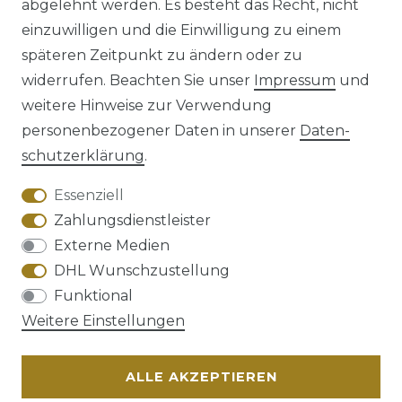
abgelehnt werden. Es besteht das Recht, nicht
einzuwilligen und die Einwilligung zu einem
späteren Zeitpunkt zu ändern oder zu
Impressum
Daten­schutz­erklärung
widerrufen. Beachten Sie unser
Impressum
und
weitere Hinweise zur Verwendung
personenbezogener Daten in unserer
Daten­
schutz­erklärung
.
AGB
Barrierefreiheitserklärung
Essenziell
Zahlungsdienstleister
Externe Medien
DHL Wunschzustellung
Widerrufs­recht
Funktional
Weitere Einstellungen
ALLE AKZEPTIEREN
Kontakt
VERTRAG WIDERRUFEN