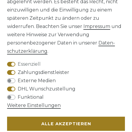
abgelehnt werden. Es besteht das Recht, nicht
einzuwilligen und die Einwilligung zu einem
späteren Zeitpunkt zu ändern oder zu
Impressum
Daten­schutz­erklärung
widerrufen. Beachten Sie unser
Impressum
und
weitere Hinweise zur Verwendung
personenbezogener Daten in unserer
Daten­
schutz­erklärung
.
AGB
Barrierefreiheitserklärung
Essenziell
Zahlungsdienstleister
Externe Medien
DHL Wunschzustellung
Widerrufs­recht
Funktional
Weitere Einstellungen
ALLE AKZEPTIEREN
Kontakt
VERTRAG WIDERRUFEN