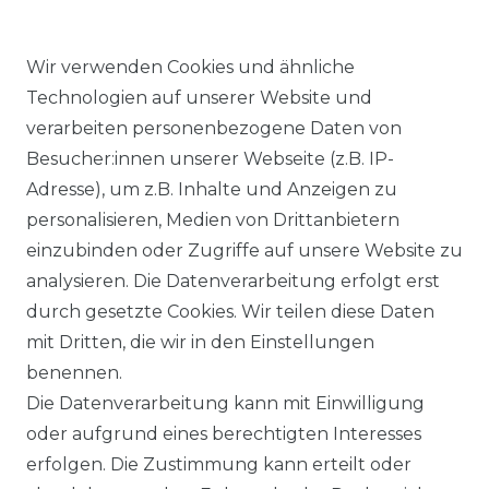
Wir verwenden Cookies und ähnliche
Technologien auf unserer Website und
verarbeiten personenbezogene Daten von
Ähnlicher Artikel
Besucher:innen unserer Webseite (z.B. IP-
Adresse), um z.B. Inhalte und Anzeigen zu
personalisieren, Medien von Drittanbietern
Angels - Damen 5-Pocket
einzubinden oder Zugriffe auf unsere Website zu
Jeans, Dolly (538000)
analysieren. Die Datenverarbeitung erfolgt erst
ab 89,99 € *
durch gesetzte Cookies. Wir teilen diese Daten
mit Dritten, die wir in den Einstellungen
benennen.
*
inkl. ges. MwSt.
zzgl.
Versandkosten
Die Datenverarbeitung kann mit Einwilligung
oder aufgrund eines berechtigten Interesses
erfolgen. Die Zustimmung kann erteilt oder