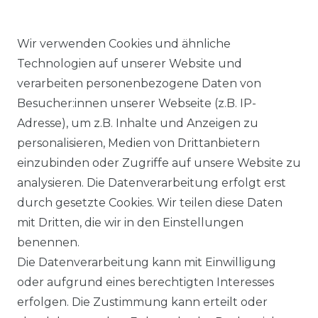
Wir verwenden Cookies und ähnliche
Technologien auf unserer Website und
verarbeiten personenbezogene Daten von
Ähnlicher Artikel
Besucher:innen unserer Webseite (z.B. IP-
Adresse), um z.B. Inhalte und Anzeigen zu
personalisieren, Medien von Drittanbietern
Angels - Damen 5-Pocket
einzubinden oder Zugriffe auf unsere Website zu
Jeans, Dolly (538000)
analysieren. Die Datenverarbeitung erfolgt erst
ab 89,99 € *
durch gesetzte Cookies. Wir teilen diese Daten
mit Dritten, die wir in den Einstellungen
benennen.
*
inkl. ges. MwSt.
zzgl.
Versandkosten
Die Datenverarbeitung kann mit Einwilligung
oder aufgrund eines berechtigten Interesses
erfolgen. Die Zustimmung kann erteilt oder