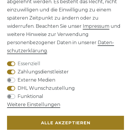
abgelehnt werden. Es besteht das Recht, nicht
einzuwilligen und die Einwilligung zu einem
späteren Zeitpunkt zu ändern oder zu
Impressum
Daten­schutz­erklärung
widerrufen. Beachten Sie unser
Impressum
und
weitere Hinweise zur Verwendung
personenbezogener Daten in unserer
Daten­
schutz­erklärung
.
AGB
Barrierefreiheitserklärung
Essenziell
Zahlungsdienstleister
Externe Medien
DHL Wunschzustellung
Widerrufs­recht
Funktional
Weitere Einstellungen
ALLE AKZEPTIEREN
Kontakt
VERTRAG WIDERRUFEN