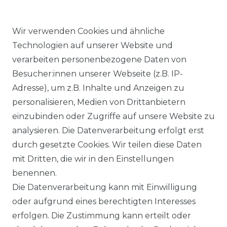
Wir verwenden Cookies und ähnliche
Technologien auf unserer Website und
verarbeiten personenbezogene Daten von
Ähnlicher Artikel
Besucher:innen unserer Webseite (z.B. IP-
Adresse), um z.B. Inhalte und Anzeigen zu
personalisieren, Medien von Drittanbietern
Angels - Damen 5-Pocket
einzubinden oder Zugriffe auf unsere Website zu
Jeans, Dolly (538000)
analysieren. Die Datenverarbeitung erfolgt erst
ab 89,99 € *
durch gesetzte Cookies. Wir teilen diese Daten
mit Dritten, die wir in den Einstellungen
benennen.
*
inkl. ges. MwSt.
zzgl.
Versandkosten
Die Datenverarbeitung kann mit Einwilligung
oder aufgrund eines berechtigten Interesses
erfolgen. Die Zustimmung kann erteilt oder