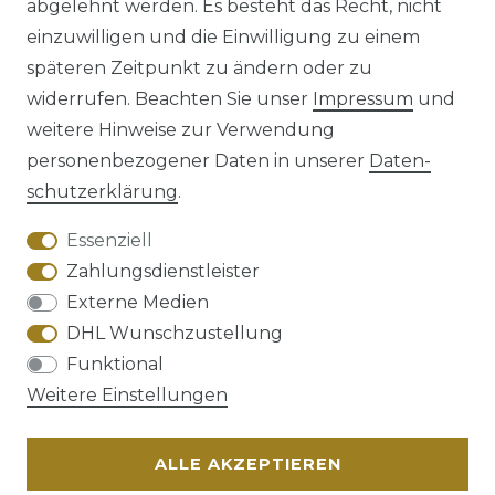
abgelehnt werden. Es besteht das Recht, nicht
einzuwilligen und die Einwilligung zu einem
späteren Zeitpunkt zu ändern oder zu
Impressum
Daten­schutz­erklärung
widerrufen. Beachten Sie unser
Impressum
und
weitere Hinweise zur Verwendung
personenbezogener Daten in unserer
Daten­
schutz­erklärung
.
AGB
Barrierefreiheitserklärung
Essenziell
Zahlungsdienstleister
Externe Medien
DHL Wunschzustellung
Widerrufs­recht
Funktional
Weitere Einstellungen
ALLE AKZEPTIEREN
Kontakt
VERTRAG WIDERRUFEN