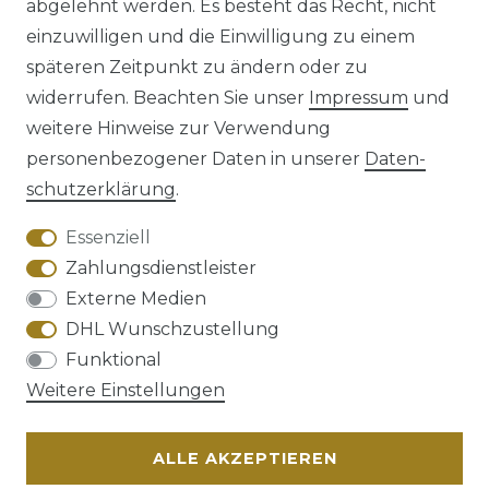
abgelehnt werden. Es besteht das Recht, nicht
einzuwilligen und die Einwilligung zu einem
späteren Zeitpunkt zu ändern oder zu
Impressum
Daten­schutz­erklärung
widerrufen. Beachten Sie unser
Impressum
und
weitere Hinweise zur Verwendung
personenbezogener Daten in unserer
Daten­
schutz­erklärung
.
AGB
Barrierefreiheitserklärung
Essenziell
Zahlungsdienstleister
Externe Medien
DHL Wunschzustellung
Widerrufs­recht
Funktional
Weitere Einstellungen
ALLE AKZEPTIEREN
Kontakt
VERTRAG WIDERRUFEN