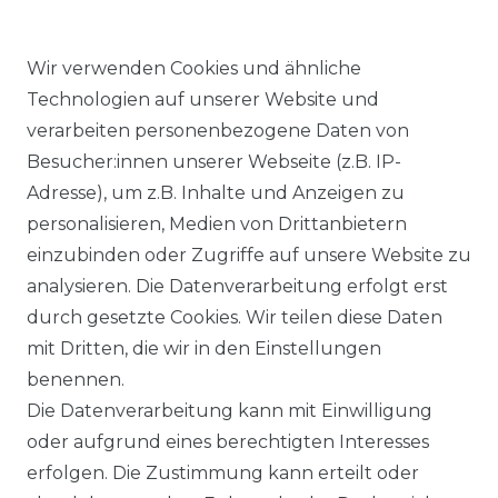
Wir verwenden Cookies und ähnliche
Technologien auf unserer Website und
verarbeiten personenbezogene Daten von
Ähnlicher Artikel
Besucher:innen unserer Webseite (z.B. IP-
Adresse), um z.B. Inhalte und Anzeigen zu
personalisieren, Medien von Drittanbietern
Angels - Damen 5-Pocket
einzubinden oder Zugriffe auf unsere Website zu
Jeans, Dolly (538000)
analysieren. Die Datenverarbeitung erfolgt erst
ab 89,99 € *
durch gesetzte Cookies. Wir teilen diese Daten
mit Dritten, die wir in den Einstellungen
benennen.
*
inkl. ges. MwSt.
zzgl.
Versandkosten
Die Datenverarbeitung kann mit Einwilligung
oder aufgrund eines berechtigten Interesses
erfolgen. Die Zustimmung kann erteilt oder