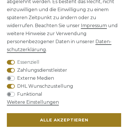
abgelehnt werden. Es besteht das Recht, nicht
einzuwilligen und die Einwilligung zu einem
späteren Zeitpunkt zu ändern oder zu
Impressum
Daten­schutz­erklärung
widerrufen. Beachten Sie unser
Impressum
und
weitere Hinweise zur Verwendung
personenbezogener Daten in unserer
Daten­
schutz­erklärung
.
AGB
Barrierefreiheitserklärung
Essenziell
Zahlungsdienstleister
Externe Medien
DHL Wunschzustellung
Widerrufs­recht
Funktional
Weitere Einstellungen
ALLE AKZEPTIEREN
Kontakt
VERTRAG WIDERRUFEN