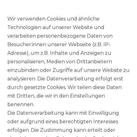
Wir verwenden Cookies und ähnliche
Technologien auf unserer Website und
verarbeiten personenbezogene Daten von
Ähnlicher Artikel
Besucher:innen unserer Webseite (z.B. IP-
Adresse), um z.B. Inhalte und Anzeigen zu
personalisieren, Medien von Drittanbietern
Angels - Damen 5-Pocket
einzubinden oder Zugriffe auf unsere Website zu
Jeans, Dolly (538000)
analysieren. Die Datenverarbeitung erfolgt erst
ab 89,99 € *
durch gesetzte Cookies. Wir teilen diese Daten
mit Dritten, die wir in den Einstellungen
benennen.
*
inkl. ges. MwSt.
zzgl.
Versandkosten
Die Datenverarbeitung kann mit Einwilligung
oder aufgrund eines berechtigten Interesses
erfolgen. Die Zustimmung kann erteilt oder