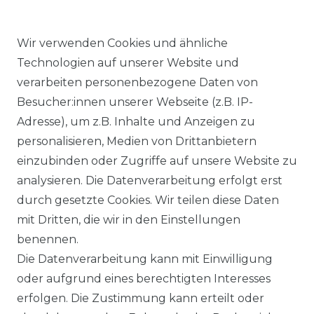
Wir verwenden Cookies und ähnliche
Technologien auf unserer Website und
verarbeiten personenbezogene Daten von
Ähnlicher Artikel
Besucher:innen unserer Webseite (z.B. IP-
Adresse), um z.B. Inhalte und Anzeigen zu
personalisieren, Medien von Drittanbietern
Angels - Damen 5-Pocket
einzubinden oder Zugriffe auf unsere Website zu
Jeans, Dolly (538000)
analysieren. Die Datenverarbeitung erfolgt erst
ab 89,99 € *
durch gesetzte Cookies. Wir teilen diese Daten
mit Dritten, die wir in den Einstellungen
benennen.
*
inkl. ges. MwSt.
zzgl.
Versandkosten
Die Datenverarbeitung kann mit Einwilligung
oder aufgrund eines berechtigten Interesses
erfolgen. Die Zustimmung kann erteilt oder