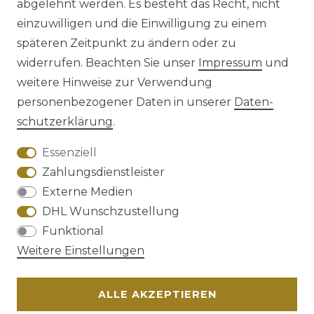
abgelehnt werden. Es besteht das Recht, nicht
einzuwilligen und die Einwilligung zu einem
späteren Zeitpunkt zu ändern oder zu
Impressum
Daten­schutz­erklärung
widerrufen. Beachten Sie unser
Impressum
und
weitere Hinweise zur Verwendung
personenbezogener Daten in unserer
Daten­
schutz­erklärung
.
AGB
Barrierefreiheitserklärung
Essenziell
Zahlungsdienstleister
Externe Medien
DHL Wunschzustellung
Widerrufs­recht
Funktional
Weitere Einstellungen
ALLE AKZEPTIEREN
Kontakt
VERTRAG WIDERRUFEN