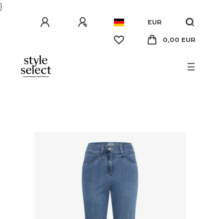
}
EUR
0,00 EUR
☰