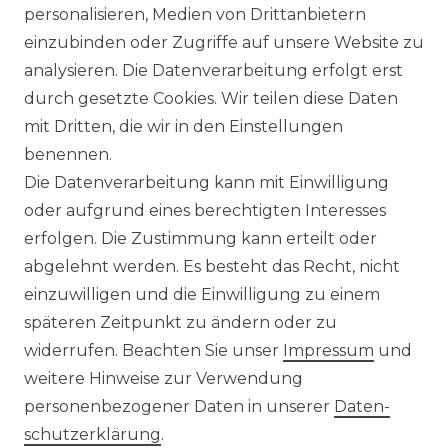
personalisieren, Medien von Drittanbietern
Schlanke Five-Pocket-Jeans
einzubinden oder Zugriffe auf unsere Website zu
Style Laura New (10-
analysieren. Die Datenverarbeitung erfolgt erst
6900_10912320)
durch gesetzte Cookies. Wir teilen diese Daten
UVP 99,95 €
ab 93,95 € *
mit Dritten, die wir in den Einstellungen
benennen.
Die Datenverarbeitung kann mit Einwilligung
*
inkl. ges. MwSt.
zzgl.
Versandkosten
oder aufgrund eines berechtigten Interesses
erfolgen. Die Zustimmung kann erteilt oder
abgelehnt werden. Es besteht das Recht, nicht
einzuwilligen und die Einwilligung zu einem
späteren Zeitpunkt zu ändern oder zu
Impressum
Daten­schutz­erklärung
widerrufen. Beachten Sie unser
Impressum
und
weitere Hinweise zur Verwendung
personenbezogener Daten in unserer
Daten­
schutz­erklärung
.