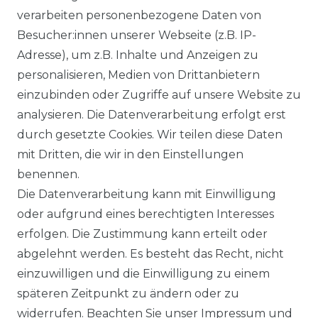
Ähnlicher Artikel
verarbeiten personenbezogene Daten von
Besucher:innen unserer Webseite (z.B. IP-
Adresse), um z.B. Inhalte und Anzeigen zu
Authentic klein - Damen Sport
personalisieren, Medien von Drittanbietern
und Freizeit Hose aus reiner
einzubinden oder Zugriffe auf unsere Website zu
Baumwolle (03020)
analysieren. Die Datenverarbeitung erfolgt erst
ab 54,95 € *
durch gesetzte Cookies. Wir teilen diese Daten
mit Dritten, die wir in den Einstellungen
benennen.
*
inkl. ges. MwSt.
zzgl.
Versandkosten
Die Datenverarbeitung kann mit Einwilligung
oder aufgrund eines berechtigten Interesses
erfolgen. Die Zustimmung kann erteilt oder
abgelehnt werden. Es besteht das Recht, nicht
einzuwilligen und die Einwilligung zu einem
späteren Zeitpunkt zu ändern oder zu
Impressum
Daten­schutz­erklärung
widerrufen. Beachten Sie unser
Impressum
und