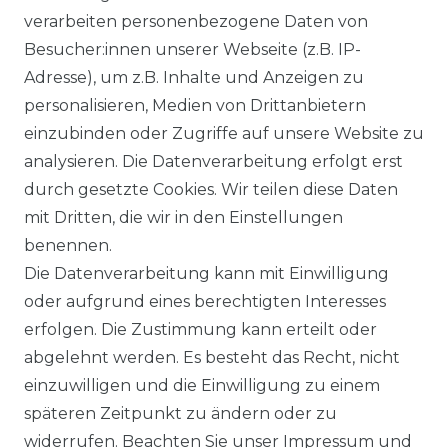
Ähnlicher Artikel
verarbeiten personenbezogene Daten von
Besucher:innen unserer Webseite (z.B. IP-
Adresse), um z.B. Inhalte und Anzeigen zu
Authentic klein - Damen Sport
personalisieren, Medien von Drittanbietern
und Freizeit Hose aus reiner
einzubinden oder Zugriffe auf unsere Website zu
Baumwolle (03020)
analysieren. Die Datenverarbeitung erfolgt erst
ab 54,95 € *
durch gesetzte Cookies. Wir teilen diese Daten
mit Dritten, die wir in den Einstellungen
benennen.
*
inkl. ges. MwSt.
zzgl.
Versandkosten
Die Datenverarbeitung kann mit Einwilligung
oder aufgrund eines berechtigten Interesses
erfolgen. Die Zustimmung kann erteilt oder
abgelehnt werden. Es besteht das Recht, nicht
einzuwilligen und die Einwilligung zu einem
späteren Zeitpunkt zu ändern oder zu
Impressum
Daten­schutz­erklärung
widerrufen. Beachten Sie unser
Impressum
und