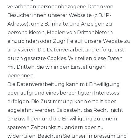
Ähnlicher Artikel
verarbeiten personenbezogene Daten von
Besucher:innen unserer Webseite (z.B. IP-
Adresse), um z.B. Inhalte und Anzeigen zu
Authentic klein - Damen Sport
personalisieren, Medien von Drittanbietern
und Freizeit Hose aus reiner
einzubinden oder Zugriffe auf unsere Website zu
Baumwolle (03020)
analysieren. Die Datenverarbeitung erfolgt erst
ab 54,95 € *
durch gesetzte Cookies. Wir teilen diese Daten
mit Dritten, die wir in den Einstellungen
benennen.
*
inkl. ges. MwSt.
zzgl.
Versandkosten
Die Datenverarbeitung kann mit Einwilligung
oder aufgrund eines berechtigten Interesses
erfolgen. Die Zustimmung kann erteilt oder
abgelehnt werden. Es besteht das Recht, nicht
einzuwilligen und die Einwilligung zu einem
späteren Zeitpunkt zu ändern oder zu
Impressum
Daten­schutz­erklärung
widerrufen. Beachten Sie unser
Impressum
und