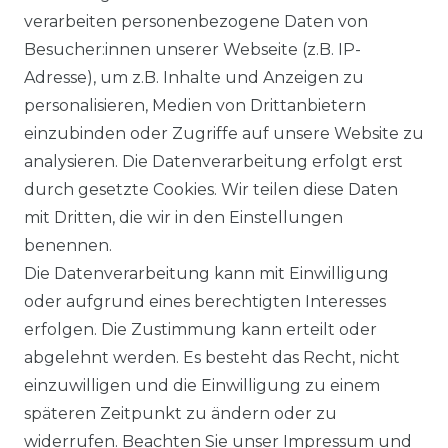
Ähnlicher Artikel
verarbeiten personenbezogene Daten von
Besucher:innen unserer Webseite (z.B. IP-
Adresse), um z.B. Inhalte und Anzeigen zu
Authentic klein - Damen Sport
personalisieren, Medien von Drittanbietern
und Freizeit Hose aus reiner
einzubinden oder Zugriffe auf unsere Website zu
Baumwolle (03020)
analysieren. Die Datenverarbeitung erfolgt erst
ab 54,95 € *
durch gesetzte Cookies. Wir teilen diese Daten
mit Dritten, die wir in den Einstellungen
benennen.
*
inkl. ges. MwSt.
zzgl.
Versandkosten
Die Datenverarbeitung kann mit Einwilligung
oder aufgrund eines berechtigten Interesses
erfolgen. Die Zustimmung kann erteilt oder
abgelehnt werden. Es besteht das Recht, nicht
einzuwilligen und die Einwilligung zu einem
späteren Zeitpunkt zu ändern oder zu
Impressum
Daten­schutz­erklärung
widerrufen. Beachten Sie unser
Impressum
und