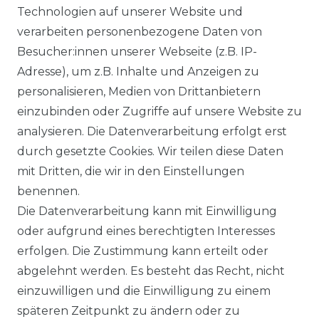
Technologien auf unserer Website und
verarbeiten personenbezogene Daten von
Besucher:innen unserer Webseite (z.B. IP-
Ähnlicher Artikel
Adresse), um z.B. Inhalte und Anzeigen zu
personalisieren, Medien von Drittanbietern
einzubinden oder Zugriffe auf unsere Website zu
:
Artikelpaket
analysieren. Die Datenverarbeitung erfolgt erst
UVP 49,99 €
ab 47,99 € *
durch gesetzte Cookies. Wir teilen diese Daten
mit Dritten, die wir in den Einstellungen
benennen.
*
inkl. ges. MwSt.
zzgl.
Versandkosten
Die Datenverarbeitung kann mit Einwilligung
oder aufgrund eines berechtigten Interesses
erfolgen. Die Zustimmung kann erteilt oder
abgelehnt werden. Es besteht das Recht, nicht
einzuwilligen und die Einwilligung zu einem
späteren Zeitpunkt zu ändern oder zu
Impressum
Daten­schutz­erklärung