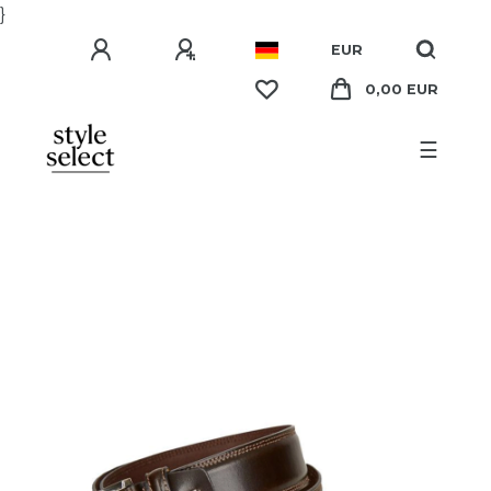
}
EUR
0,00 EUR
☰