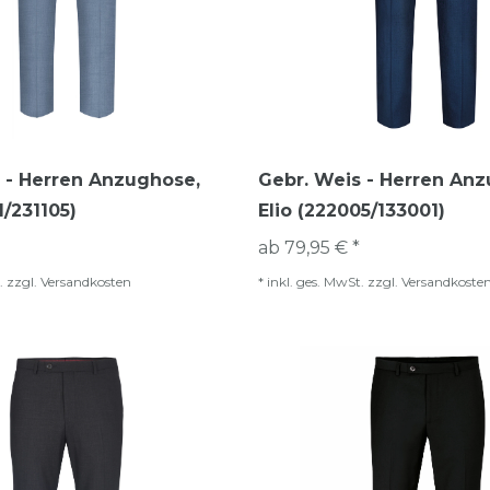
 - Herren Anzughose,
Gebr. Weis - Herren An
1/231105)
Elio (222005/133001)
ab 79,95 € *
.
zzgl.
Versandkosten
*
inkl. ges. MwSt.
zzgl.
Versandkoste