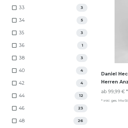
33
3
34
5
35
3
36
1
38
3
40
4
Daniel Hec
Herren An
42
4
ab 99,99 € *
44
12
*
inkl. ges. MwSt
46
23
48
26