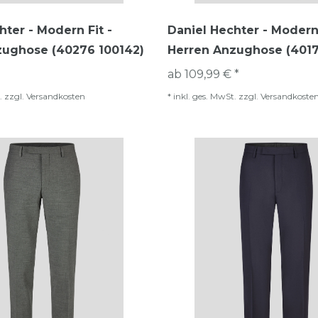
hter - Modern Fit -
Daniel Hechter - Modern 
zughose (40276 100142)
Herren Anzughose (4017
ab 109,99 € *
.
zzgl.
Versandkosten
*
inkl. ges. MwSt.
zzgl.
Versandkoste