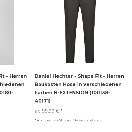
it - Herren
Daniel Hechter - Shape Fit - Herren
chiedenen
Baukasten Hose in verschiedenen
0180-
Farben H-EXTENSION (100138-
40171)
ab 99,99 € *
n
*
inkl. ges. MwSt.
zzgl.
Versandkosten