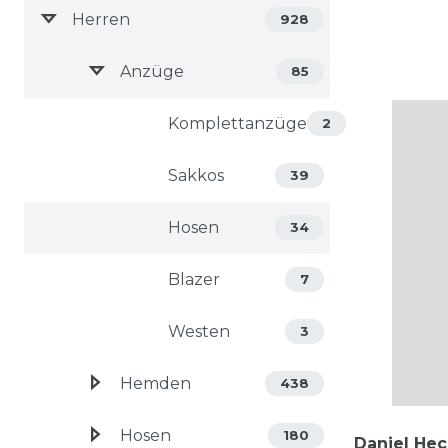
Herren
928
Anzüge
85
Komplettanzüge
2
Sakkos
39
Hosen
34
Blazer
7
Westen
3
Hemden
438
Hosen
180
Daniel Hec