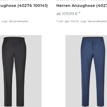
zughose (40276 100141)
Herren Anzughose (402
ab 109,99 € *
.
zzgl.
Versandkosten
*
inkl. ges. MwSt.
zzgl.
Versandkoste