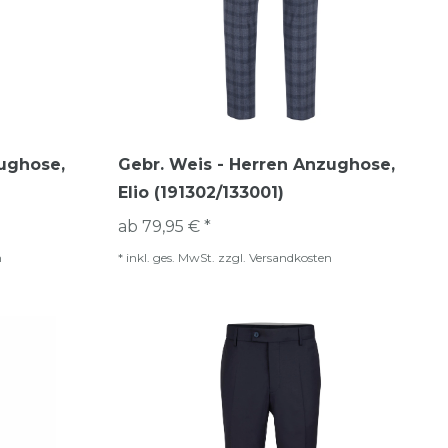
zughose,
Gebr. Weis - Herren Anzughose,
Elio (191302/133001)
ab 79,95 € *
n
*
inkl. ges. MwSt.
zzgl.
Versandkosten