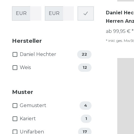
Daniel Hec
EUR
EUR
Herren An
ab 99,95 € *
Hersteller
*
inkl. ges. MwSt
Daniel Hechter
22
Weis
12
Muster
Gemustert
4
Kariert
1
Unifarben
17