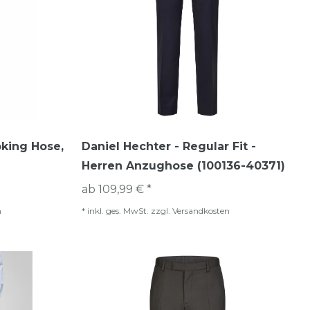
king Hose,
Daniel Hechter - Regular Fit -
Herren Anzughose (100136-40371)
ab 109,99 € *
n
*
inkl. ges. MwSt.
zzgl.
Versandkosten