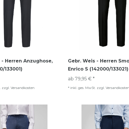
 - Herren Anzughose,
Gebr. Weis - Herren Smo
00/133001)
Enrico S (142000/133021)
ab 79,95 € *
.
zzgl.
Versandkosten
*
inkl. ges. MwSt.
zzgl.
Versandkoste