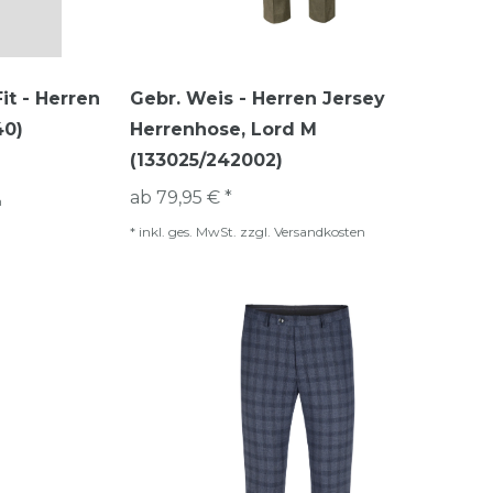
it - Herren
Gebr. Weis - Herren Jersey
40)
Herrenhose, Lord M
(133025/242002)
ab 79,95 € *
n
*
inkl. ges. MwSt.
zzgl.
Versandkosten