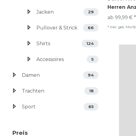
Herren An
Jacken
29
ab 99,99 € *
*
inkl. ges. MwSt
Pullover & Strick
66
Shirts
124
Accessoires
5
Damen
94
Trachten
18
Sport
65
Preis