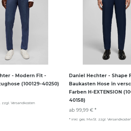
hter - Modern Fit -
Daniel Hechter - Shape F
zughose (100129-40250)
Baukasten Hose in vers
Farben H-EXTENSION (10
40158)
.
zzgl.
Versandkosten
ab 99,99 € *
*
inkl. ges. MwSt.
zzgl.
Versandkoste