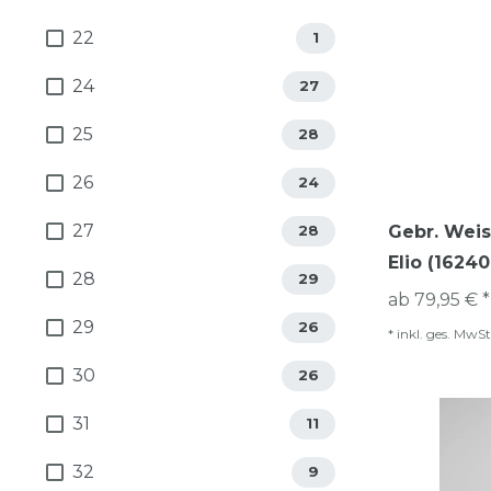
22
1
24
27
25
28
26
24
27
Gebr. Weis
28
Elio (1624
28
29
ab 79,95 € *
29
26
*
inkl. ges. MwSt
30
26
31
11
32
9