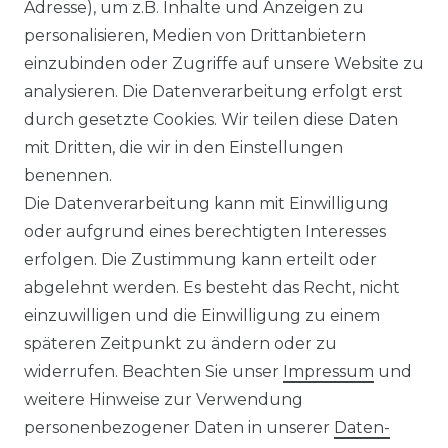
Ähnlicher Artikel
Adresse), um z.B. Inhalte und Anzeigen zu
personalisieren, Medien von Drittanbietern
einzubinden oder Zugriffe auf unsere Website zu
:
Artikelpaket
analysieren. Die Datenverarbeitung erfolgt erst
UVP 49,99 €
ab 47,99 € *
durch gesetzte Cookies. Wir teilen diese Daten
mit Dritten, die wir in den Einstellungen
benennen.
*
inkl. ges. MwSt.
zzgl.
Versandkosten
Die Datenverarbeitung kann mit Einwilligung
oder aufgrund eines berechtigten Interesses
erfolgen. Die Zustimmung kann erteilt oder
abgelehnt werden. Es besteht das Recht, nicht
einzuwilligen und die Einwilligung zu einem
späteren Zeitpunkt zu ändern oder zu
Impressum
Daten­schutz­erklärung
widerrufen. Beachten Sie unser
Impressum
und
weitere Hinweise zur Verwendung
personenbezogener Daten in unserer
Daten­