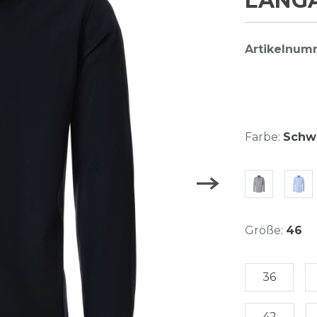
LANGA
Artikelnum
Farbe:
Schwa
Größe:
46
36
42