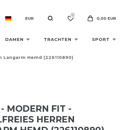
0
EUR
0,00 EUR
DAMEN
TRACHTEN
SPORT
ren Langarm Hemd (226110890)
 - MODERN FIT -
FREIES HERREN