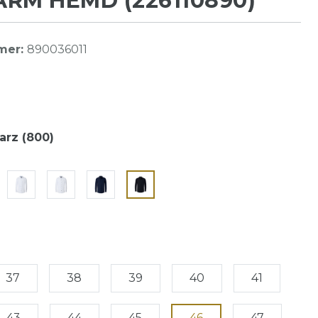
RM HEMD (226110890)
mer:
890036011
rz (800)
37
38
39
40
41
43
44
45
46
47