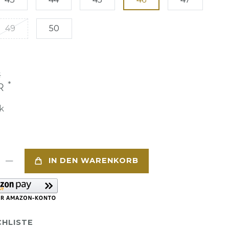
49
50
€
*
UR
k
IN DEN WARENKORB
HLISTE