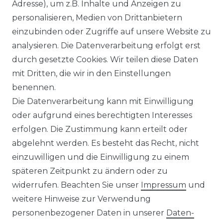
Ähnlicher Artikel
Adresse), um z.B. Inhalte und Anzeigen zu
personalisieren, Medien von Drittanbietern
einzubinden oder Zugriffe auf unsere Website zu
:
Artikelpaket
analysieren. Die Datenverarbeitung erfolgt erst
UVP 49,99 €
ab 47,99 € *
durch gesetzte Cookies. Wir teilen diese Daten
mit Dritten, die wir in den Einstellungen
benennen.
*
inkl. ges. MwSt.
zzgl.
Versandkosten
Die Datenverarbeitung kann mit Einwilligung
oder aufgrund eines berechtigten Interesses
erfolgen. Die Zustimmung kann erteilt oder
abgelehnt werden. Es besteht das Recht, nicht
einzuwilligen und die Einwilligung zu einem
späteren Zeitpunkt zu ändern oder zu
Impressum
Daten­schutz­erklärung
widerrufen. Beachten Sie unser
Impressum
und
weitere Hinweise zur Verwendung
personenbezogener Daten in unserer
Daten­