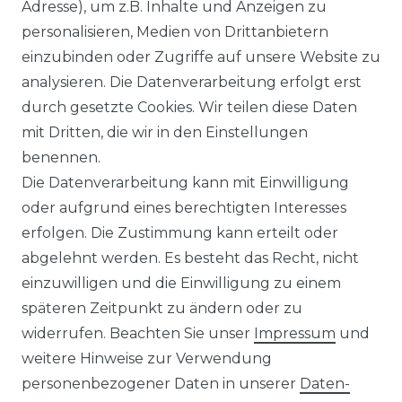
Ähnlicher Artikel
Adresse), um z.B. Inhalte und Anzeigen zu
personalisieren, Medien von Drittanbietern
einzubinden oder Zugriffe auf unsere Website zu
:
Artikelpaket
analysieren. Die Datenverarbeitung erfolgt erst
UVP 49,99 €
ab 47,99 € *
durch gesetzte Cookies. Wir teilen diese Daten
mit Dritten, die wir in den Einstellungen
benennen.
*
inkl. ges. MwSt.
zzgl.
Versandkosten
Die Datenverarbeitung kann mit Einwilligung
oder aufgrund eines berechtigten Interesses
erfolgen. Die Zustimmung kann erteilt oder
abgelehnt werden. Es besteht das Recht, nicht
einzuwilligen und die Einwilligung zu einem
späteren Zeitpunkt zu ändern oder zu
Impressum
Daten­schutz­erklärung
widerrufen. Beachten Sie unser
Impressum
und
weitere Hinweise zur Verwendung
personenbezogener Daten in unserer
Daten­