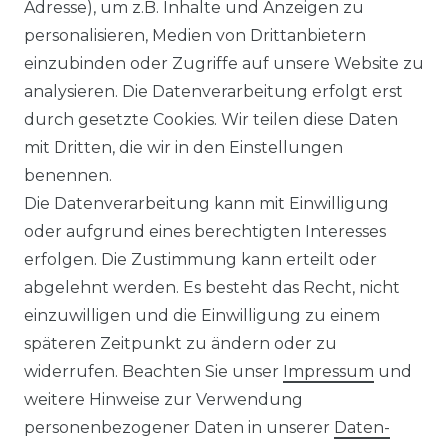
Ähnlicher Artikel
Adresse), um z.B. Inhalte und Anzeigen zu
personalisieren, Medien von Drittanbietern
einzubinden oder Zugriffe auf unsere Website zu
:
Artikelpaket
analysieren. Die Datenverarbeitung erfolgt erst
UVP 49,99 €
ab 47,99 € *
durch gesetzte Cookies. Wir teilen diese Daten
mit Dritten, die wir in den Einstellungen
benennen.
*
inkl. ges. MwSt.
zzgl.
Versandkosten
Die Datenverarbeitung kann mit Einwilligung
oder aufgrund eines berechtigten Interesses
erfolgen. Die Zustimmung kann erteilt oder
abgelehnt werden. Es besteht das Recht, nicht
einzuwilligen und die Einwilligung zu einem
späteren Zeitpunkt zu ändern oder zu
Impressum
Daten­schutz­erklärung
widerrufen. Beachten Sie unser
Impressum
und
weitere Hinweise zur Verwendung
personenbezogener Daten in unserer
Daten­