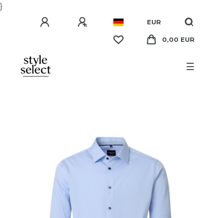
}
EUR
0,00 EUR
☰