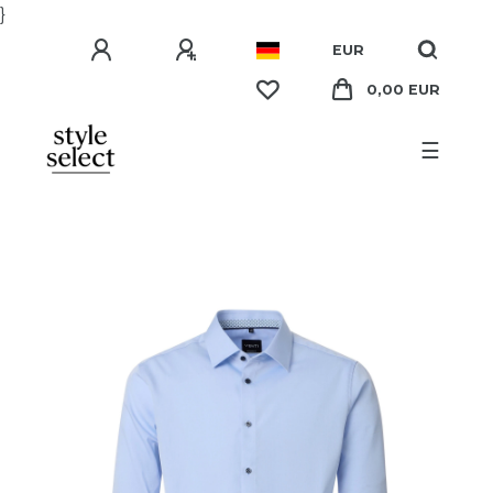
}
EUR
0,00 EUR
☰