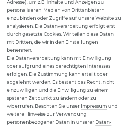
Ähnlicher Artikel
Adresse), um z.B. Inhalte und Anzeigen zu
personalisieren, Medien von Drittanbietern
einzubinden oder Zugriffe auf unsere Website zu
:
Artikelpaket
analysieren. Die Datenverarbeitung erfolgt erst
UVP 49,99 €
ab 47,99 € *
durch gesetzte Cookies. Wir teilen diese Daten
mit Dritten, die wir in den Einstellungen
benennen.
*
inkl. ges. MwSt.
zzgl.
Versandkosten
Die Datenverarbeitung kann mit Einwilligung
oder aufgrund eines berechtigten Interesses
erfolgen. Die Zustimmung kann erteilt oder
abgelehnt werden. Es besteht das Recht, nicht
einzuwilligen und die Einwilligung zu einem
späteren Zeitpunkt zu ändern oder zu
Impressum
Daten­schutz­erklärung
widerrufen. Beachten Sie unser
Impressum
und
weitere Hinweise zur Verwendung
personenbezogener Daten in unserer
Daten­