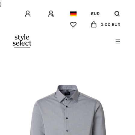
}
EUR
0,00 EUR
☰