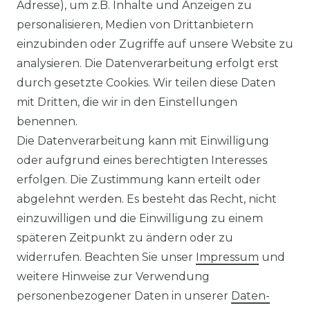
Ähnlicher Artikel
Adresse), um z.B. Inhalte und Anzeigen zu
personalisieren, Medien von Drittanbietern
einzubinden oder Zugriffe auf unsere Website zu
:
Artikelpaket
analysieren. Die Datenverarbeitung erfolgt erst
UVP 49,99 €
ab 47,99 € *
durch gesetzte Cookies. Wir teilen diese Daten
mit Dritten, die wir in den Einstellungen
benennen.
*
inkl. ges. MwSt.
zzgl.
Versandkosten
Die Datenverarbeitung kann mit Einwilligung
oder aufgrund eines berechtigten Interesses
erfolgen. Die Zustimmung kann erteilt oder
abgelehnt werden. Es besteht das Recht, nicht
einzuwilligen und die Einwilligung zu einem
späteren Zeitpunkt zu ändern oder zu
Impressum
Daten­schutz­erklärung
widerrufen. Beachten Sie unser
Impressum
und
weitere Hinweise zur Verwendung
personenbezogener Daten in unserer
Daten­