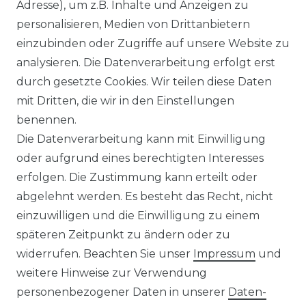
Ähnlicher Artikel
Adresse), um z.B. Inhalte und Anzeigen zu
personalisieren, Medien von Drittanbietern
einzubinden oder Zugriffe auf unsere Website zu
:
Artikelpaket
analysieren. Die Datenverarbeitung erfolgt erst
UVP 49,99 €
ab 47,99 € *
durch gesetzte Cookies. Wir teilen diese Daten
mit Dritten, die wir in den Einstellungen
benennen.
*
inkl. ges. MwSt.
zzgl.
Versandkosten
Die Datenverarbeitung kann mit Einwilligung
oder aufgrund eines berechtigten Interesses
erfolgen. Die Zustimmung kann erteilt oder
abgelehnt werden. Es besteht das Recht, nicht
einzuwilligen und die Einwilligung zu einem
späteren Zeitpunkt zu ändern oder zu
Impressum
Daten­schutz­erklärung
widerrufen. Beachten Sie unser
Impressum
und
weitere Hinweise zur Verwendung
personenbezogener Daten in unserer
Daten­