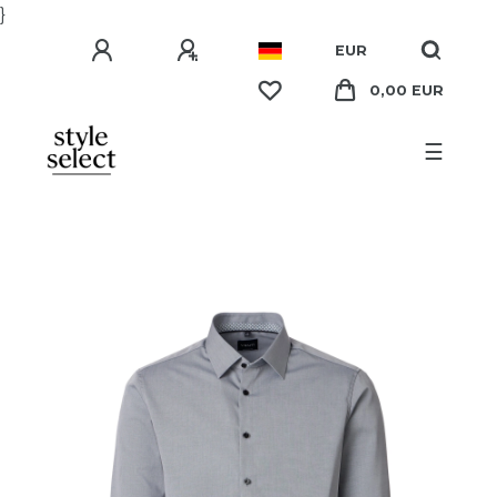
}
EUR
0,00 EUR
☰