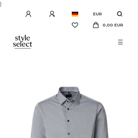
}
EUR
0,00 EUR
☰