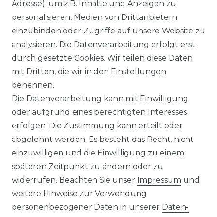
Ähnlicher Artikel
Adresse), um z.B. Inhalte und Anzeigen zu
personalisieren, Medien von Drittanbietern
einzubinden oder Zugriffe auf unsere Website zu
:
Artikelpaket
analysieren. Die Datenverarbeitung erfolgt erst
UVP 49,99 €
ab 47,99 € *
durch gesetzte Cookies. Wir teilen diese Daten
mit Dritten, die wir in den Einstellungen
benennen.
*
inkl. ges. MwSt.
zzgl.
Versandkosten
Die Datenverarbeitung kann mit Einwilligung
oder aufgrund eines berechtigten Interesses
erfolgen. Die Zustimmung kann erteilt oder
abgelehnt werden. Es besteht das Recht, nicht
einzuwilligen und die Einwilligung zu einem
späteren Zeitpunkt zu ändern oder zu
Impressum
Daten­schutz­erklärung
widerrufen. Beachten Sie unser
Impressum
und
weitere Hinweise zur Verwendung
personenbezogener Daten in unserer
Daten­