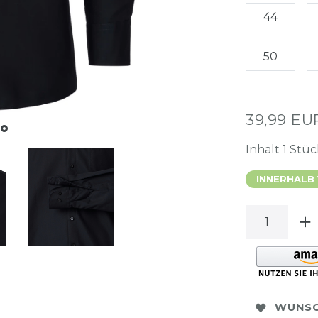
44
50
39,99 E
Inhalt
1
Stüc
INNERHALB
WUNSC