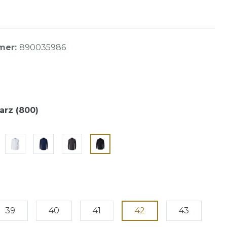
mer:
890035986
rz (800)
39
40
41
42
43