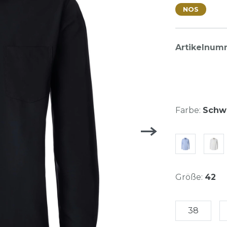
NOS
Artikelnum
Farbe:
Schwa
Größe:
42
38