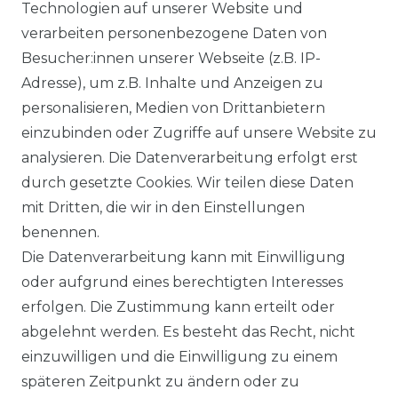
Ähnlicher Artikel
Technologien auf unserer Website und
verarbeiten personenbezogene Daten von
Besucher:innen unserer Webseite (z.B. IP-
Casa Moda - Modern Fit -
Adresse), um z.B. Inhalte und Anzeigen zu
Bügelfreies Herren Hemd mit
personalisieren, Medien von Drittanbietern
extra langem Arm (69 cm) in
einzubinden oder Zugriffe auf unsere Website zu
verschiedenen Farben
analysieren. Die Datenverarbeitung erfolgt erst
(006539)
durch gesetzte Cookies. Wir teilen diese Daten
UVP 54,99 €
ab 52,99 € *
mit Dritten, die wir in den Einstellungen
benennen.
Die Datenverarbeitung kann mit Einwilligung
*
inkl. ges. MwSt.
zzgl.
Versandkosten
oder aufgrund eines berechtigten Interesses
erfolgen. Die Zustimmung kann erteilt oder
abgelehnt werden. Es besteht das Recht, nicht
einzuwilligen und die Einwilligung zu einem
späteren Zeitpunkt zu ändern oder zu
Impressum
Daten­schutz­erklärung