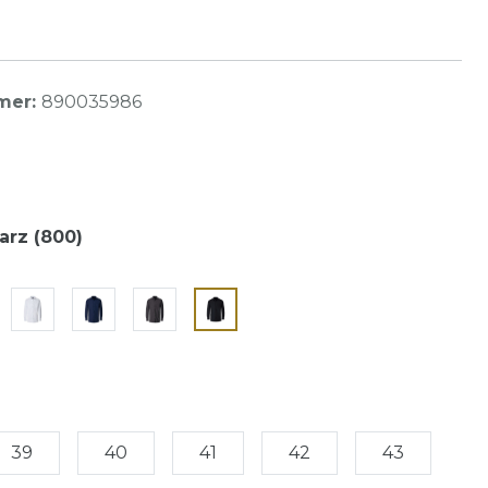
mer:
890035986
rz (800)
39
40
41
42
43