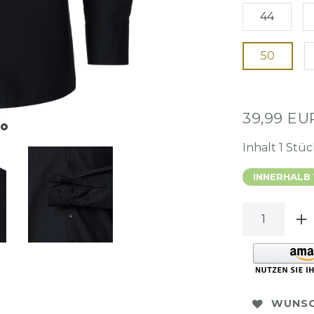
44
50
39,99 E
Inhalt
1
Stüc
INNERHALB
WUNSC