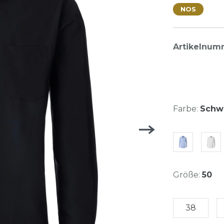
NOS
Artikelnum
Farbe:
Schwa
Größe:
50
38