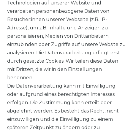
Ähnlicher Artikel
Technologien auf unserer Website und
verarbeiten personenbezogene Daten von
Besucher:innen unserer Webseite (z.B. IP-
Casa Moda - Modern Fit -
Adresse), um z.B. Inhalte und Anzeigen zu
Bügelfreies Herren Hemd mit
personalisieren, Medien von Drittanbietern
extra langem Arm (69 cm) in
einzubinden oder Zugriffe auf unsere Website zu
verschiedenen Farben
analysieren. Die Datenverarbeitung erfolgt erst
(006539)
durch gesetzte Cookies. Wir teilen diese Daten
UVP 54,99 €
ab 52,99 € *
mit Dritten, die wir in den Einstellungen
benennen.
Die Datenverarbeitung kann mit Einwilligung
*
inkl. ges. MwSt.
zzgl.
Versandkosten
oder aufgrund eines berechtigten Interesses
erfolgen. Die Zustimmung kann erteilt oder
abgelehnt werden. Es besteht das Recht, nicht
einzuwilligen und die Einwilligung zu einem
späteren Zeitpunkt zu ändern oder zu
Impressum
Daten­schutz­erklärung