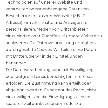
Ähnlicher Artikel
Technologien auf unserer Website und
verarbeiten personenbezogene Daten von
Besucher:innen unserer Webseite (z.B. IP-
Casa Moda - Modern Fit -
Adresse), um z.B. Inhalte und Anzeigen zu
Bügelfreies Herren Hemd mit
personalisieren, Medien von Drittanbietern
extra langem Arm (69 cm) in
einzubinden oder Zugriffe auf unsere Website zu
verschiedenen Farben
analysieren. Die Datenverarbeitung erfolgt erst
(006539)
durch gesetzte Cookies. Wir teilen diese Daten
UVP 54,99 €
ab 52,99 € *
mit Dritten, die wir in den Einstellungen
benennen.
Die Datenverarbeitung kann mit Einwilligung
*
inkl. ges. MwSt.
zzgl.
Versandkosten
oder aufgrund eines berechtigten Interesses
erfolgen. Die Zustimmung kann erteilt oder
abgelehnt werden. Es besteht das Recht, nicht
einzuwilligen und die Einwilligung zu einem
späteren Zeitpunkt zu ändern oder zu
Impressum
Daten­schutz­erklärung